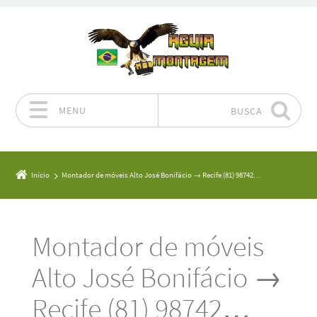
MENU
BUSCA
Pular para o conteúdo
Início
Montador de móveis Alto José Bonifácio → Recife (81) 98742…
Montador de móveis
Alto José Bonifácio →
Recife (81) 98742…