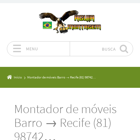
MENU
BUSCA
Pular para o conteúdo
Início
Montador de móveis Barro → Recife (81) 98742…
Montador de móveis
Barro → Recife (81)
98742…