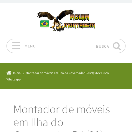
MENU
BUSCA
Pular para o conteúdo
Início
Montador de móveis em Ilha do Governador RJ (21) 96821-0645
Whatsapp
Montador de móveis
em Ilha do