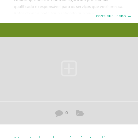
qualificado e responsável para os serviços que você precisa.
Antes de mais nada fique sabendo que aqui em nosso site,
CONTINUE LENDO
→
que é a melhor maneira de contratar um bom profissional,
no ramo de montagem de móveis em Grajaú SP que está
mais próximo de sua residência. Código:
RBT4H9K0L5R3DC5G6N7. Além disso, as principais
caracteristicas do montador de móveis Grajaú SP são:
Pontualidade Mais de 20.000 móveis montados Experiente
Educado Possui ferramentas atualizadas Mora
0