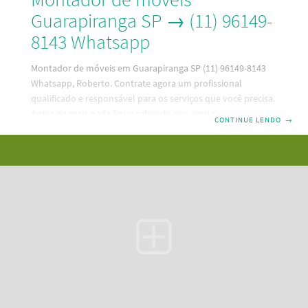
Guarapiranga SP → (11) 96149-
8143 Whatsapp
Montador de móveis em Guarapiranga SP (11) 96149-8143
Whatsapp, Roberto. Contrate agora um profissional
qualificado e responsável para os serviços que você precisa.
Antes de mais nada fique sabendo que aqui em nosso site,
CONTINUE LENDO
→
que é a melhor maneira de contratar um bom profissional,
no ramo de montagem de móveis em Guarapiranga SP que
está mais próximo de sua residência. Código:
RBT4H9K0L5R3DC5G6N7. Além disso, as principais
caracteristicas do montador de móveis Guarapiranga
SP são: Pontualidade Mais de 20.000 móveis montados
Experiente Educado Possui ferramentas atualizadas Mora