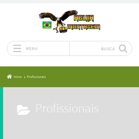
MENU
BUSCA
Pular para o conteúdo
Início
Profissionais
Profissionais