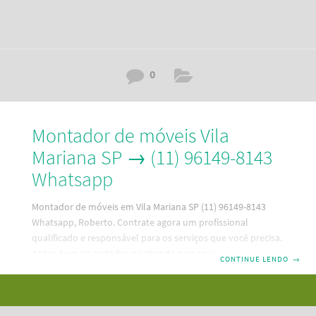
0
Montador de móveis Vila
Mariana SP → (11) 96149-8143
Whatsapp
Montador de móveis em Vila Mariana SP (11) 96149-8143
Whatsapp, Roberto. Contrate agora um profissional
qualificado e responsável para os serviços que você precisa.
Antes de mais nada fique sabendo que aqui em nosso site,
CONTINUE LENDO
→
que é a melhor maneira de contratar um bom profissional,
no ramo de montagem de móveis em Vila Mariana SP que
está mais próximo de sua residência. Código:
RBT4H9K0L5R3DC5G6N7. Além disso, as principais