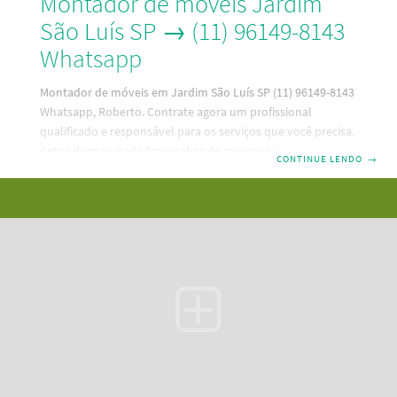
Montador de móveis Jardim
São Luís SP → (11) 96149-8143
Whatsapp
Montador de móveis em Jardim São Luís SP (11) 96149-8143
Whatsapp, Roberto. Contrate agora um profissional
qualificado e responsável para os serviços que você precisa.
Antes de mais nada fique sabendo que aqui em nosso site,
CONTINUE LENDO
→
que é a melhor maneira de contratar um bom profissional,
no ramo de montagem de móveis em Jardim São Luís SP
que está mais próximo de sua residência. Código:
RBT4H9K0L5R3DC5G6N7. Além disso, as principais
caracteristicas do montador de móveis Jardim São Luís
SP são: Pontualidade Mais de 20.000 móveis montados