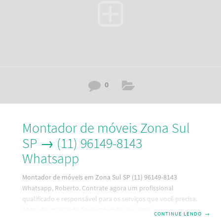
Experiente Educado Possui
0
Montador de móveis Zona Sul
SP → (11) 96149-8143
Whatsapp
Montador de móveis em Zona Sul SP (11) 96149-8143
Whatsapp, Roberto. Contrate agora um profissional
qualificado e responsável para os serviços que você precisa.
Antes de mais nada fique sabendo que aqui em nosso site,
CONTINUE LENDO
→
que é a melhor maneira de contratar um bom profissional,