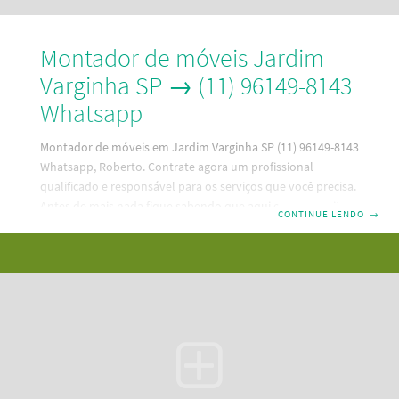
Montador de móveis Jardim
Varginha SP → (11) 96149-8143
Whatsapp
Montador de móveis em Jardim Varginha SP (11) 96149-8143
Whatsapp, Roberto. Contrate agora um profissional
qualificado e responsável para os serviços que você precisa.
Antes de mais nada fique sabendo que aqui em nosso site,
CONTINUE LENDO
→
que é a melhor maneira de contratar um bom profissional,
no ramo de montagem de móveis em Jardim Varginha SP
que está mais próximo de sua residência. Código:
RBT4H9K0L5R3DC5G6N7. Além disso, as principais
caracteristicas do montador de móveis Jardim Varginha
SP são: Pontualidade Mais de 20.000 móveis montados
Experiente Educado Possui