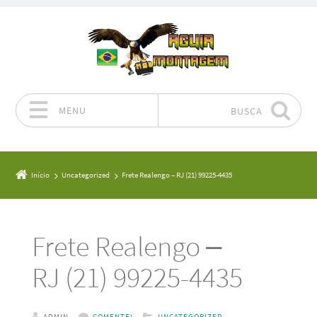
MENU
BUSCA
Pular para o conteúdo
Início
Uncategorized
Frete Realengo – RJ (21) 99225-4435
Frete Realengo –
RJ (21) 99225-4435
ADMIN
COMENTE!
UNCATEGORIZED