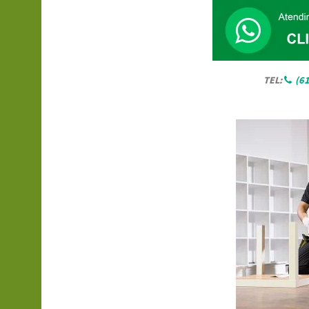
TEL:
(6