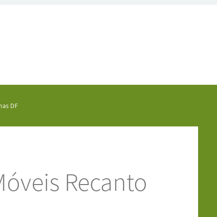
mas DF
Móveis Recanto