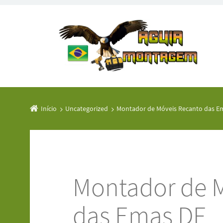
Início
Uncategorized
Montador de Móveis Recanto das E
Montador de 
das Emas DF