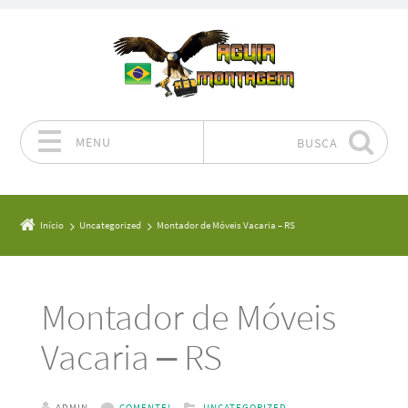
MENU
BUSCA
Pular para o conteúdo
Início
Uncategorized
Montador de Móveis Vacaria – RS
Montador de Móveis
Vacaria – RS
ADMIN
COMENTE!
UNCATEGORIZED