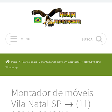
MENU
BUSCA
Pular para o conteúdo
Início
Profissionais
Montador de móveis Vila Natal SP → (11) 96149-8143
Whatsapp
Montador de móveis
Vila Natal SP → (11)