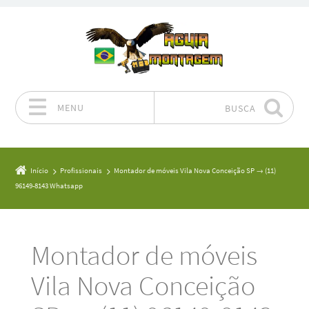
MENU
BUSCA
Pular para o conteúdo
Início
Profissionais
Montador de móveis Vila Nova Conceição SP → (11)
96149-8143 Whatsapp
Montador de móveis
Vila Nova Conceição